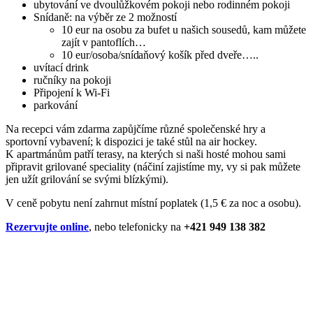
ubytování ve dvoulůžkovém pokoji nebo rodinném pokoji
Snídaně: na výběr ze 2 možností
10 eur na osobu za bufet u našich sousedů, kam můžete
zajít v pantoflích…
10 eur/osoba/snídaňový košík před dveře…..
uvítací drink
ručníky na pokoji
Připojení k Wi-Fi
parkování
Na recepci vám zdarma zapůjčíme různé společenské hry a
sportovní vybavení; k dispozici je také stůl na air hockey.
K apartmánům patří terasy, na kterých si naši hosté mohou sami
připravit grilované speciality (náčiní zajistíme my, vy si pak můžete
jen užít grilování se svými blízkými).
V ceně pobytu není zahrnut místní poplatek (1,5 € za noc a osobu).
Rezervujte online
, nebo telefonicky na
+421 949 138 382