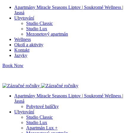
Apartmány Miracle Seasons Liptov | Soukromé Wellness |
Jasná
Ubytování
Studio Classic
Studio Lux
Mezonetový apartmán
Wellness
Okolí a aktivity
Kontakt
Jazyky
Book Now
info@miracleseasons.sk
+421 949 138 382
Apartmány Miracle Seasons Liptov | Soukromé Wellness |
Jasná
Pobytové balíčky
Ubytování
Studio Classic
Studio Lux
Apartmán Lux +