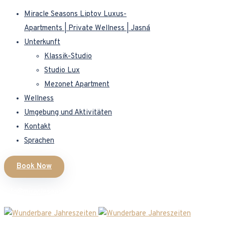
Miracle Seasons Liptov Luxus-
Apartments | Private Wellness | Jasná
Unterkunft
Klassik-Studio
Studio Lux
Mezonet Apartment
Wellness
Umgebung und Aktivitäten
Kontakt
Sprachen
Book Now
info@miracleseasons.sk
+421 949 138 382