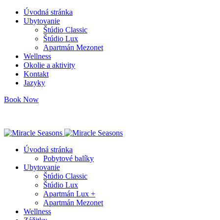
Úvodná stránka
Ubytovanie
Štúdio Classic
Štúdio Lux
Apartmán Mezonet
Wellness
Okolie a aktivity
Kontakt
Jazyky
Book Now
info@miracleseasons.sk
+421 949 138 382
Úvodná stránka
Pobytové balíky
Ubytovanie
Štúdio Classic
Štúdio Lux
Apartmán Lux +
Apartmán Mezonet
Wellness