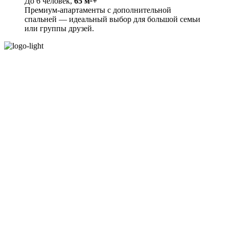
До 6 человек,
65 м²+
Премиум-апартаменты с дополнительной
спальней — идеальный выбор для большой семьи
или группы друзей.