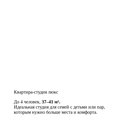
Квартира-студия люкс
До 4 человек,
37–41 м².
Идеальная студия для семей с детьми или пар,
которым нужно больше места и комфорта.