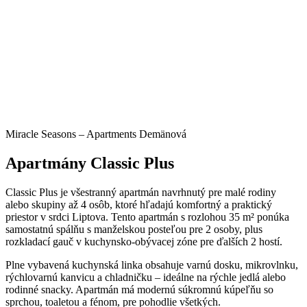
Miracle Seasons – Apartments Demänová
Apartmány Classic Plus
Classic Plus je všestranný apartmán navrhnutý pre malé rodiny
alebo skupiny až 4 osôb, ktoré hľadajú komfortný a praktický
priestor v srdci Liptova. Tento apartmán s rozlohou 35 m² ponúka
samostatnú spálňu s manželskou posteľou pre 2 osoby, plus
rozkladací gauč v kuchynsko-obývacej zóne pre ďalších 2 hostí.
Plne vybavená kuchynská linka obsahuje varnú dosku, mikrovlnku,
rýchlovarnú kanvicu a chladničku – ideálne na rýchle jedlá alebo
rodinné snacky. Apartmán má modernú súkromnú kúpeľňu so
sprchou, toaletou a fénom, pre pohodlie všetkých.