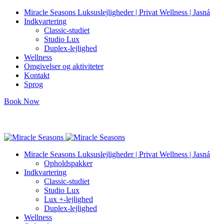
Miracle Seasons Luksuslejligheder | Privat Wellness | Jasná
Indkvartering
Classic-studiet
Studio Lux
Duplex-lejlighed
Wellness
Omgivelser og aktiviteter
Kontakt
Sprog
Book Now
info@miracleseasons.sk
+421 949 138 382
Miracle Seasons Luksuslejligheder | Privat Wellness | Jasná
Opholdspakker
Indkvartering
Classic-studiet
Studio Lux
Lux +-lejlighed
Duplex-lejlighed
Wellness