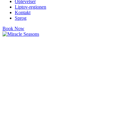
Oplevelser
Liptov-regionen
Kontakt
Sprog
Book Now
Lejligheder i hjertet af
Demänová