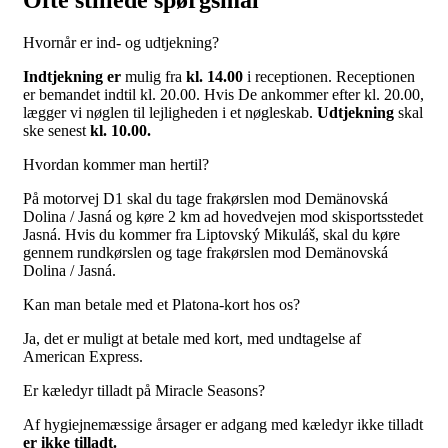
Hvornår er ind- og udtjekning?
Indtjekning er
mulig fra
kl. 14.00
i receptionen. Receptionen
er bemandet indtil kl. 20.00. Hvis De ankommer efter kl. 20.00,
lægger vi nøglen til lejligheden i et nøgleskab.
Udtjekning
skal
ske senest
kl. 10.00.
Hvordan kommer man hertil?
På motorvej D1 skal du tage frakørslen mod Demänovská
Dolina / Jasná og køre 2 km ad hovedvejen mod skisportsstedet
Jasná. Hvis du kommer fra Liptovský Mikuláš, skal du køre
gennem rundkørslen og tage frakørslen mod Demänovská
Dolina / Jasná.
Kan man betale med et Platona-kort hos os?
Ja, det er muligt at betale med kort, med undtagelse af
American Express.
Er kæledyr tilladt på Miracle Seasons?
Af hygiejnemæssige årsager er adgang med kæledyr ikke tilladt
er ikke tilladt.