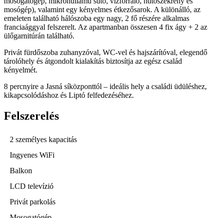
mosogatógép, mikrohullámú sütő, vízforraló, hűtőszekrény és
mosógép), valamint egy kényelmes étkezősarok. A különálló, az
emeleten található hálószoba egy nagy, 2 fő részére alkalmas
franciaággyal felszerelt. Az apartmanban összesen 4 fix ágy + 2 az
ülőgarnitúrán található.
Privát fürdőszoba zuhanyzóval, WC-vel és hajszárítóval, elegendő
tárolóhely és átgondolt kialakítás biztosítja az egész család
kényelmét.
8 percnyire a Jasná síközponttól – ideális hely a családi üdüléshez,
kikapcsolódáshoz és Liptó felfedezéséhez.
Felszerelés
2 személyes kapacitás
Ingyenes WiFi
Balkon
LCD televízió
Privát parkolás
Mosogatógép