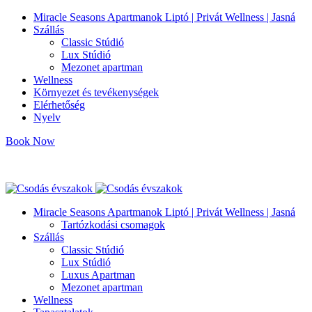
Miracle Seasons Apartmanok Liptó | Privát Wellness | Jasná
Szállás
Classic Stúdió
Lux Stúdió
Mezonet apartman
Wellness
Környezet és tevékenységek
Elérhetőség
Nyelv
Book Now
info@miracleseasons.sk
+421 949 138 382
Miracle Seasons Apartmanok Liptó | Privát Wellness | Jasná
Tartózkodási csomagok
Szállás
Classic Stúdió
Lux Stúdió
Luxus Apartman
Mezonet apartman
Wellness