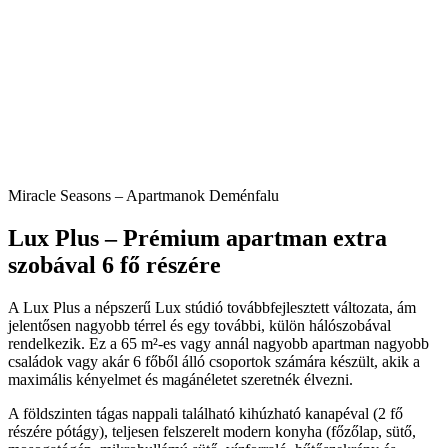
Miracle Seasons – Apartmanok Deménfalu
Lux Plus – Prémium apartman extra
szobával 6 fő részére
A Lux Plus a népszerű Lux stúdió továbbfejlesztett változata, ám
jelentősen nagyobb térrel és egy további, külön hálószobával
rendelkezik. Ez a 65 m²-es vagy annál nagyobb apartman nagyobb
családok vagy akár 6 főből álló csoportok számára készült, akik a
maximális kényelmet és magánéletet szeretnék élvezni.
A földszinten tágas nappali található kihúzható kanapéval (2 fő
részére pótágy), teljesen felszerelt modern konyha (főzőlap, sütő,