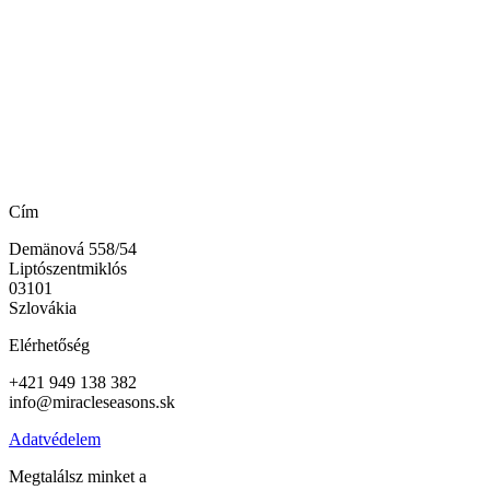
Cím
Demänová 558/54
Liptószentmiklós
03101
Szlovákia
Elérhetőség
+421 949 138 382
info@miracleseasons.sk
Adatvédelem
Megtalálsz minket a