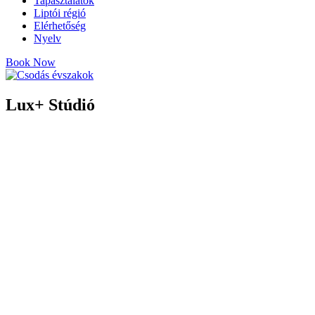
Tapasztalatok
Liptói régió
Elérhetőség
Nyelv
Book Now
Lux+ Stúdió