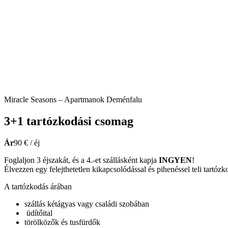
Miracle Seasons – Apartmanok Deménfalu
3+1 tartózkodási csomag
Ár
90 € / éj
Foglaljon 3 éjszakát, és a 4.-et szállásként kapja
INGYEN
!
Élvezzen egy felejthetetlen kikapcsolódással és pihenéssel teli tart
A tartózkodás árában
szállás kétágyas vagy családi szobában
üdítőital
törölközők és tusfürdők