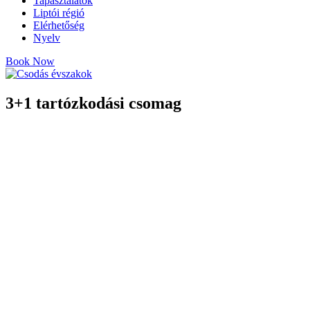
Tapasztalatok
Liptói régió
Elérhetőség
Nyelv
Book Now
3+1 tartózkodási csomag