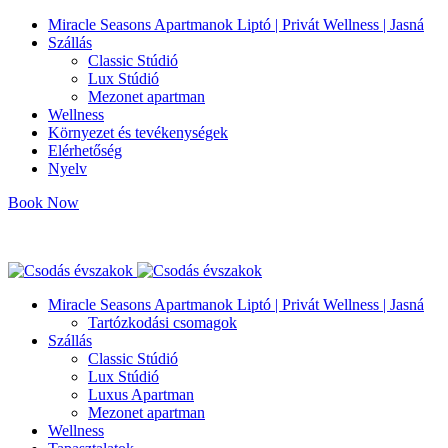
Miracle Seasons Apartmanok Liptó | Privát Wellness | Jasná
Szállás
Classic Stúdió
Lux Stúdió
Mezonet apartman
Wellness
Környezet és tevékenységek
Elérhetőség
Nyelv
Book Now
info@miracleseasons.sk
+421 949 138 382
Miracle Seasons Apartmanok Liptó | Privát Wellness | Jasná
Tartózkodási csomagok
Szállás
Classic Stúdió
Lux Stúdió
Luxus Apartman
Mezonet apartman
Wellness