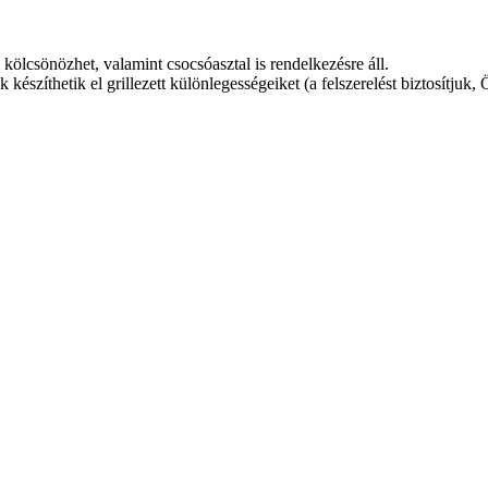
ölcsönözhet, valamint csocsóasztal is rendelkezésre áll.
zíthetik el grillezett különlegességeiket (a felszerelést biztosítjuk, Ön