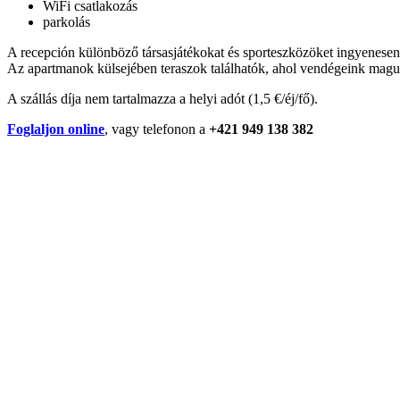
WiFi csatlakozás
parkolás
A recepción különböző társasjátékokat és sporteszközöket ingyenesen k
Az apartmanok külsejében teraszok találhatók, ahol vendégeink maguk kés
A szállás díja nem tartalmazza a helyi adót (1,5 €/éj/fő).
Foglaljon online
, vagy telefonon a
+421 949 138 382