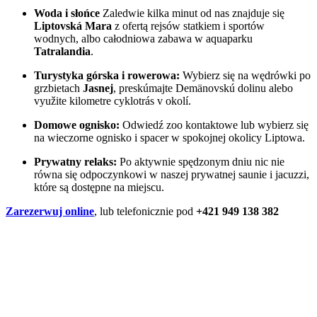
Woda i słońce
Zaledwie kilka minut od nas znajduje się
Liptovská Mara
z ofertą rejsów statkiem i sportów
wodnych, albo całodniowa zabawa w aquaparku
Tatralandia
.
Turystyka górska i rowerowa:
Wybierz się na wędrówki po
grzbietach
Jasnej
, preskúmajte Demänovskú dolinu alebo
využite kilometre cyklotrás v okolí.
Domowe ognisko:
Odwiedź zoo kontaktowe lub wybierz się
na wieczorne ognisko i spacer w spokojnej okolicy Liptowa.
Prywatny relaks:
Po aktywnie spędzonym dniu nic nie
równa się odpoczynkowi w naszej prywatnej saunie i jacuzzi,
które są dostępne na miejscu.
Zarezerwuj online
, lub telefonicznie pod
+421 949 138 382