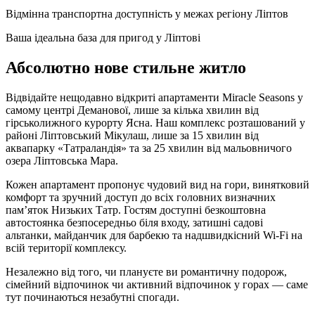
Відмінна транспортна доступність у межах регіону Ліптов
Ваша ідеальна база для пригод у Ліптові
Абсолютно нове стильне житло
Відвідайте нещодавно відкриті апартаменти Miracle Seasons у
самому центрі Деманової, лише за кілька хвилин від
гірськолижного курорту Ясна. Наш комплекс розташований у
районі Ліптовський Мікулаш, лише за 15 хвилин від
аквапарку «Татраландія» та за 25 хвилин від мальовничого
озера Ліптовська Мара.
Кожен апартамент пропонує чудовий вид на гори, винятковий
комфорт та зручний доступ до всіх головних визначних
пам’яток Низьких Татр. Гостям доступні безкоштовна
автостоянка безпосередньо біля входу, затишні садові
альтанки, майданчик для барбекю та надшвидкісний Wi-Fi на
всій території комплексу.
Незалежно від того, чи плануєте ви романтичну подорож,
сімейний відпочинок чи активний відпочинок у горах — саме
тут починаються незабутні спогади.