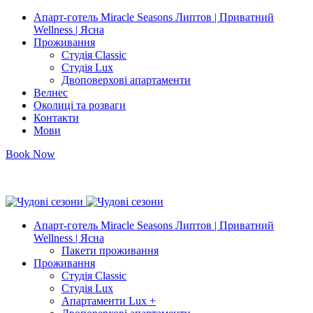
Апарт-готель Miracle Seasons Липтов | Приватний
Wellness | Ясна
Проживання
Студія Classic
Студія Lux
Двоповерхові апартаменти
Велнес
Околиці та розваги
Контакти
Мови
Book Now
info@miracleseasons.sk
+421 949 138 382
Апарт-готель Miracle Seasons Липтов | Приватний
Wellness | Ясна
Пакети проживання
Проживання
Студія Classic
Студія Lux
Апартаменти Lux +