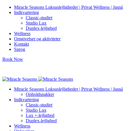
Miracle Seasons Luksuslejligheder | Privat Wellness | Jasná
Indkvartering
Classic-studiet
Studio Lux
Duplex-lejlighed
Wellness
Omgivelser og aktiviteter
Kontakt
Sprog
Book Now
info@miracleseasons.sk
+421 949 138 382
Miracle Seasons Luksuslejligheder | Privat Wellness | Jasná
Opholdspakker
Indkvartering
Classic-studiet
Studio Lux
Lux +-lejlighed
Duplex-lejlighed
Wellness