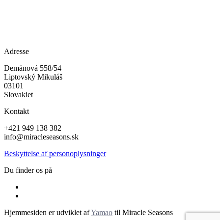
Adresse
Demänová 558/54
Liptovský Mikuláš
03101
Slovakiet
Kontakt
+421 949 138 382
info@miracleseasons.sk
Beskyttelse af personoplysninger
Du finder os på
Hjemmesiden er udviklet af
Yamao
til Miracle Seasons