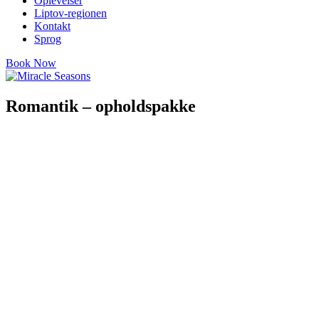
Oplevelser
Liptov-regionen
Kontakt
Sprog
Book Now
Romantik – opholdspakke