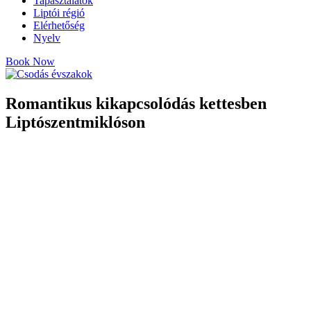
Tapasztalatok
Liptói régió
Elérhetőség
Nyelv
Book Now
Romantikus kikapcsolódás kettesben
Liptószentmiklóson