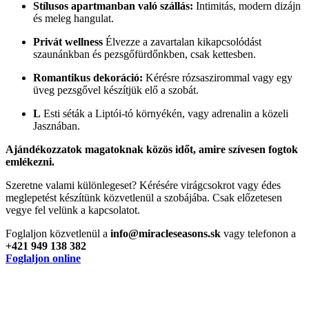
Stílusos apartmanban való szállás:
Intimitás, modern dizájn
és meleg hangulat.
Privát wellness
Élvezze a zavartalan kikapcsolódást
szaunánkban és pezsgőfürdőnkben, csak kettesben.
Romantikus dekoráció:
Kérésre rózsaszirommal vagy egy
üveg pezsgővel készítjük elő a szobát.
L
Esti séták a Liptói-tó környékén, vagy adrenalin a közeli
Jasznában.
Ajándékozzatok magatoknak közös időt, amire szívesen fogtok
emlékezni.
Szeretne valami különlegeset? Kérésére virágcsokrot vagy édes
meglepetést készítünk közvetlenül a szobájába. Csak előzetesen
vegye fel velünk a kapcsolatot.
Foglaljon közvetlenül a
info@miracleseasons.sk
vagy telefonon a
+421 949 138 382
Foglaljon online