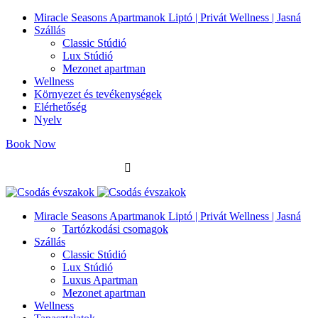
Miracle Seasons Apartmanok Liptó | Privát Wellness | Jasná
Szállás
Classic Stúdió
Lux Stúdió
Mezonet apartman
Wellness
Környezet és tevékenységek
Elérhetőség
Nyelv
Book Now
info@miracleseasons.sk
+421 949 138 382
Miracle Seasons Apartmanok Liptó | Privát Wellness | Jasná
Tartózkodási csomagok
Szállás
Classic Stúdió
Lux Stúdió
Luxus Apartman
Mezonet apartman
Wellness